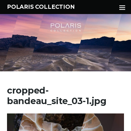
Tog
POLARIS COLLECTION
Sid
Aller
au
cropped-
contenu
principal
bandeau_site_03-1.jpg