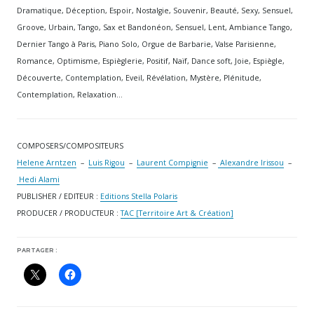
Dramatique, Déception, Espoir, Nostalgie, Souvenir, Beauté, Sexy, Sensuel,
Groove, Urbain, Tango, Sax et Bandonéon, Sensuel, Lent, Ambiance Tango,
Dernier Tango à Paris, Piano Solo, Orgue de Barbarie, Valse Parisienne,
Romance, Optimisme, Espièglerie, Positif, Naïf, Dance soft, Joie, Espiègle,
Découverte, Contemplation, Eveil, Révélation, Mystère, Plénitude,
Contemplation, Relaxation…
COMPOSERS/COMPOSITEURS
Helene Arntzen
–
Luis Rigou
–
Laurent Compignie
–
Alexandre Irissou
–
Hedi Alami
PUBLISHER / EDITEUR :
Editions Stella Polaris
PRODUCER / PRODUCTEUR :
TAC [Territoire Art & Création]
PARTAGER :