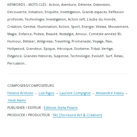
KEYWORDS – MOTS CLÉS : Action, Aventure, Détente, Distension,
Découverte, Initiation, Enquête, Investigation, Grands espaces, Réflexion
profonde, Technologie, Investigation, Action soft, L’aube du monde,
Création, Genèse, Illumination, Action, Sport, Energie, Vitesse, Mouvement,
Magie, Enfance, Poèsie, Beauté, Nostalgie, Amour, Comédie années 30,
Humour, Bétisier, Allégresse, Travelling, Promenade, Voyage, Paix,
Hollywood, Grandeur, Epique, Héroïque, Exotisme, Tribal, Vertige,
Elégance, Grandes Histoires, Suspense, Technologie, Evolutif, Surf, Relax,
Percussion…
COMPOSERS/COMPOSITEURS
Helene Arntzen
–
Luis Rigou
–
Laurent Compignie
–
Alexandre Irissou
–
Hedi Alami
PUBLISHER / EDITEUR :
Editions Stella Polaris
PRODUCER / PRODUCTEUR :
TAC [Territoire Art & Création]