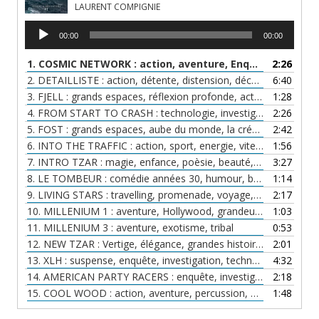
LAURENT COMPIGNIE
Lecteur
00:00
00:00
audio
1. COSMIC NETWORK : action, aventure, Enquête, Investigation
2:26
2. DETAILLISTE : action, détente, distension, découverte, initiation, aventure
6:40
3. FJELL : grands espaces, réflexion profonde, action, aventure
1:28
4. FROM START TO CRASH : technologie, investigation, action soft
2:26
5. FOST : grands espaces, aube du monde, la création, génèse, Illumination
2:42
6. INTO THE TRAFFIC : action, sport, energie, vitessse, mouvement
1:56
7. INTRO TZAR : magie, enfance, poèsie, beauté, nostalgie, amour
3:27
8. LE TOMBEUR : comédie années 30, humour, bétisier, allégresse
1:14
9. LIVING STARS : travelling, promenade, voyage, paix
2:17
10. MILLENIUM 1 : aventure, Hollywood, grandeur, épique, héroique
1:03
11. MILLENIUM 3 : aventure, exotisme, tribal
0:53
12. NEW TZAR : Vertige, élégance, grandes histoires, épique, événements
2:01
13. XLH : suspense, enquête, investigation, technologie, evolutif
4:32
14. AMERICAN PARTY RACERS : enquête, investigation
2:18
15. COOL WOOD : action, aventure, percussion, enquête
1:48