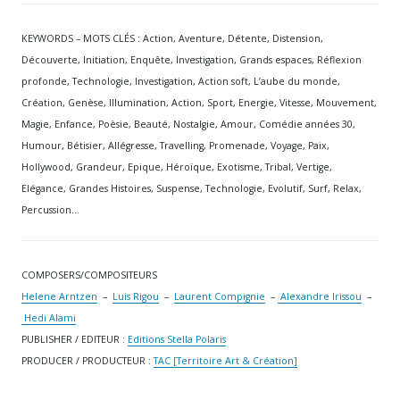
KEYWORDS – MOTS CLÉS : Action, Aventure, Détente, Distension,
Découverte, Initiation, Enquête, Investigation, Grands espaces, Réflexion
profonde, Technologie, Investigation, Action soft, L’aube du monde,
Création, Genèse, Illumination, Action, Sport, Energie, Vitesse, Mouvement,
Magie, Enfance, Poèsie, Beauté, Nostalgie, Amour, Comédie années 30,
Humour, Bétisier, Allégresse, Travelling, Promenade, Voyage, Paix,
Hollywood, Grandeur, Epique, Héroïque, Exotisme, Tribal, Vertige,
Elégance, Grandes Histoires, Suspense, Technologie, Evolutif, Surf, Relax,
Percussion…
COMPOSERS/COMPOSITEURS
Helene Arntzen
–
Luis Rigou
–
Laurent Compignie
–
Alexandre Irissou
–
Hedi Alami
PUBLISHER / EDITEUR :
Editions Stella Polaris
PRODUCER / PRODUCTEUR :
TAC [Territoire Art & Création]